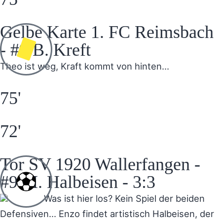
Gelbe Karte 1. FC Reimsbach
- #9 B. Kreft
Theo ist weg, Kraft kommt von hinten…
75'
72'
Tor SV 1920 Wallerfangen -
#9 M. Halbeisen - 3:3
Was ist hier los? Kein Spiel der beiden
Defensiven… Enzo findet artistisch Halbeisen, der