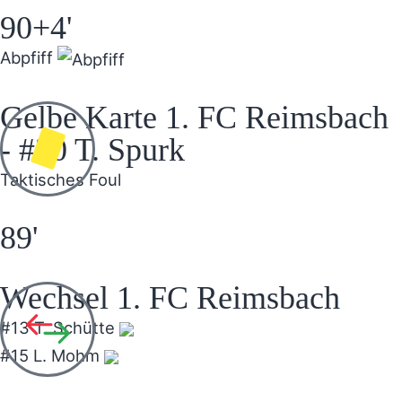
90+4'
Abpfiff
Gelbe Karte 1. FC Reimsbach
- #20 T. Spurk
Taktisches Foul
89'
Wechsel 1. FC Reimsbach
#13 T. Schütte
#15 L. Mohm