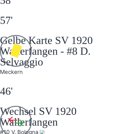
58'
57'
Gelbe Karte SV 1920
Wallerfangen - #8 D.
Selvaggio
Meckern
46'
Wechsel SV 1920
Wallerfangen
#10 V. Bologna