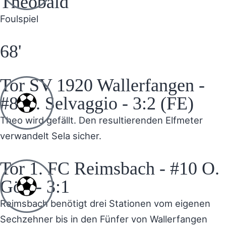
Theobald
Foulspiel
68'
Tor SV 1920 Wallerfangen -
#8 D. Selvaggio - 3:2 (FE)
Theo wird gefällt. Den resultierenden Elfmeter
verwandelt Sela sicher.
Tor 1. FC Reimsbach - #10 O.
Gök - 3:1
Reimsbach benötigt drei Stationen vom eigenen
Sechzehner bis in den Fünfer von Wallerfangen