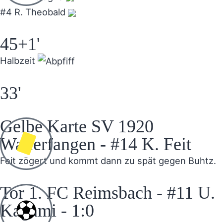
#4 R. Theobald
45+1'
Halbzeit
33'
Gelbe Karte SV 1920
Wallerfangen - #14 K. Feit
Feit zögert und kommt dann zu spät gegen Buhtz.
Tor 1. FC Reimsbach - #11 U.
Kagami - 1:0