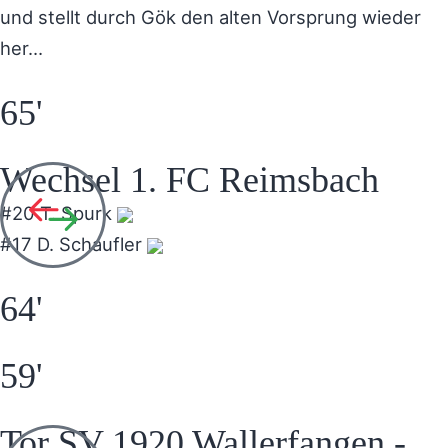
und stellt durch Gök den alten Vorsprung wieder
her…
65'
Wechsel 1. FC Reimsbach
#20 T. Spurk
#17 D. Schaufler
64'
59'
Tor SV 1920 Wallerfangen -