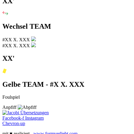
XX'
Wechsel TEAM
#XX X. XXX
#XX X. XXX
XX'
Gelbe TEAM - #X X. XXX
Foulspiel
Anpfiff
Facebook-f
Instagram
Chevron-up
mit ♥ realisiert -
www.formverliebt.com