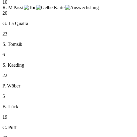
10
R. M'Passi
20
G. La Quatra
23
S. Tomzik
6
S. Kaeding
22
P. Wöber
5
B. Lück
19
C. Puff