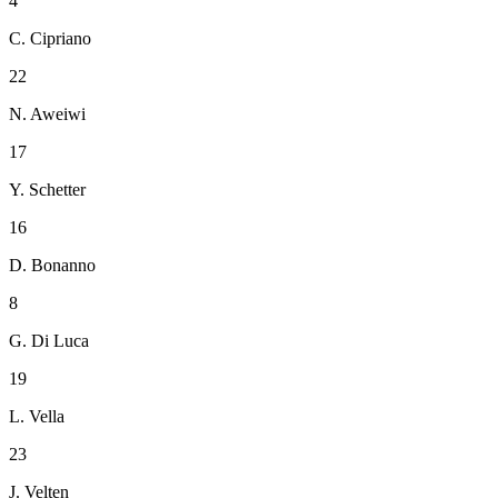
4
C. Cipriano
22
N. Aweiwi
17
Y. Schetter
16
D. Bonanno
8
G. Di Luca
19
L. Vella
23
J. Velten