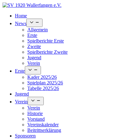
Skip
to
Home
content
Open
News
menu
Allgemein
Erste
Spielberichte Erste
Zweite
Spielberichte Zweite
Jugend
Verein
Open
Erste
menu
Kader 2025/26
Spielplan 2025/26
Tabelle 2025/26
Jugend
Open
Verein
menu
Verein
Historie
Vorstand
Vereinskalender
Beitrittserklärung
Sponsoren