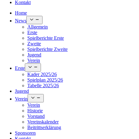
Kontakt
Home
Open
News
menu
Allgemein
Erste
Spielberichte Erste
Zweite
Spielberichte Zweite
Jugend
Verein
Open
Erste
menu
Kader 2025/26
Spielplan 2025/26
Tabelle 2025/26
Jugend
Open
Verein
menu
Verein
Historie
Vorstand
Vereinskalender
Beitrittserklärung
Sponsoren
Kontakt