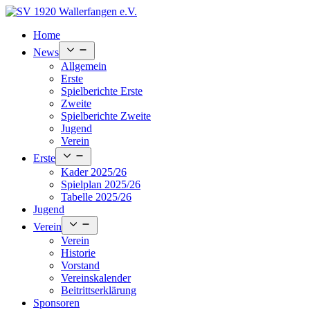
Skip
to
Home
content
Open
News
menu
Allgemein
Erste
Spielberichte Erste
Zweite
Spielberichte Zweite
Jugend
Verein
Open
Erste
menu
Kader 2025/26
Spielplan 2025/26
Tabelle 2025/26
Jugend
Open
Verein
menu
Verein
Historie
Vorstand
Vereinskalender
Beitrittserklärung
Sponsoren