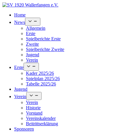
Skip
to
Home
content
Open
News
menu
Allgemein
Erste
Spielberichte Erste
Zweite
Spielberichte Zweite
Jugend
Verein
Open
Erste
menu
Kader 2025/26
Spielplan 2025/26
Tabelle 2025/26
Jugend
Open
Verein
menu
Verein
Historie
Vorstand
Vereinskalender
Beitrittserklärung
Sponsoren