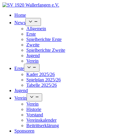
Skip
to
Home
content
Open
News
menu
Allgemein
Erste
Spielberichte Erste
Zweite
Spielberichte Zweite
Jugend
Verein
Open
Erste
menu
Kader 2025/26
Spielplan 2025/26
Tabelle 2025/26
Jugend
Open
Verein
menu
Verein
Historie
Vorstand
Vereinskalender
Beitrittserklärung
Sponsoren