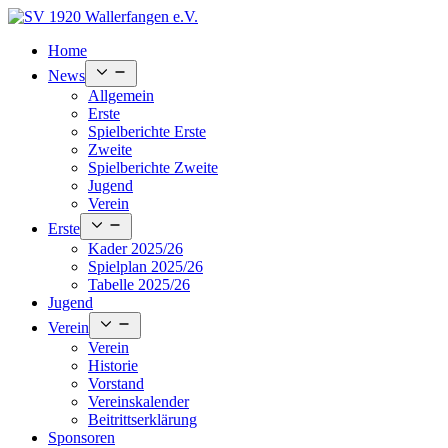
Skip
to
Home
content
Open
News
menu
Allgemein
Erste
Spielberichte Erste
Zweite
Spielberichte Zweite
Jugend
Verein
Open
Erste
menu
Kader 2025/26
Spielplan 2025/26
Tabelle 2025/26
Jugend
Open
Verein
menu
Verein
Historie
Vorstand
Vereinskalender
Beitrittserklärung
Sponsoren