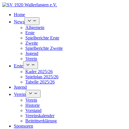
Skip
to
Home
content
Open
News
menu
Allgemein
Erste
Spielberichte Erste
Zweite
Spielberichte Zweite
Jugend
Verein
Open
Erste
menu
Kader 2025/26
Spielplan 2025/26
Tabelle 2025/26
Jugend
Open
Verein
menu
Verein
Historie
Vorstand
Vereinskalender
Beitrittserklärung
Sponsoren