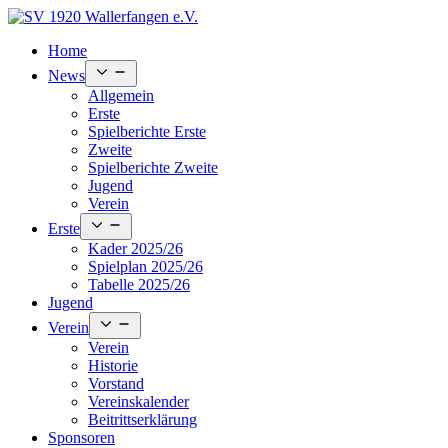
Skip
to
Home
content
Open
News
menu
Allgemein
Erste
Spielberichte Erste
Zweite
Spielberichte Zweite
Jugend
Verein
Open
Erste
menu
Kader 2025/26
Spielplan 2025/26
Tabelle 2025/26
Jugend
Open
Verein
menu
Verein
Historie
Vorstand
Vereinskalender
Beitrittserklärung
Sponsoren