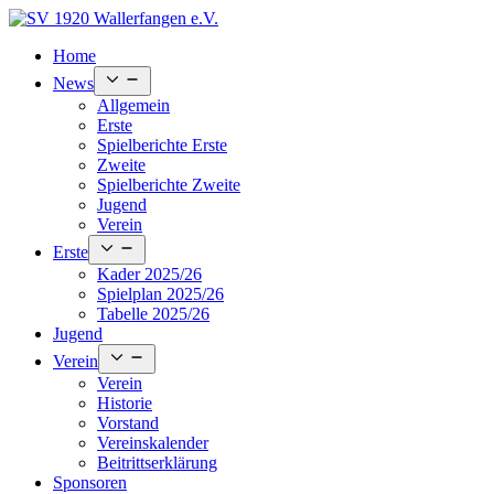
Skip
to
Home
content
Open
News
menu
Allgemein
Erste
Spielberichte Erste
Zweite
Spielberichte Zweite
Jugend
Verein
Open
Erste
menu
Kader 2025/26
Spielplan 2025/26
Tabelle 2025/26
Jugend
Open
Verein
menu
Verein
Historie
Vorstand
Vereinskalender
Beitrittserklärung
Sponsoren