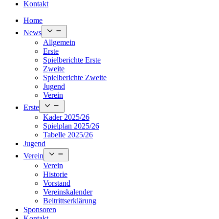
Kontakt
Home
Open
News
menu
Allgemein
Erste
Spielberichte Erste
Zweite
Spielberichte Zweite
Jugend
Verein
Open
Erste
menu
Kader 2025/26
Spielplan 2025/26
Tabelle 2025/26
Jugend
Open
Verein
menu
Verein
Historie
Vorstand
Vereinskalender
Beitrittserklärung
Sponsoren
Kontakt