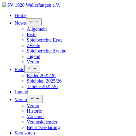
Skip
to
Home
content
Open
News
menu
Allgemein
Erste
Spielberichte Erste
Zweite
Spielberichte Zweite
Jugend
Verein
Open
Erste
menu
Kader 2025/26
Spielplan 2025/26
Tabelle 2025/26
Jugend
Open
Verein
menu
Verein
Historie
Vorstand
Vereinskalender
Beitrittserklärung
Sponsoren