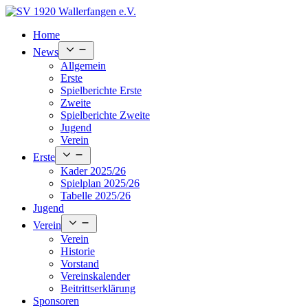
Skip
to
Home
content
Open
News
menu
Allgemein
Erste
Spielberichte Erste
Zweite
Spielberichte Zweite
Jugend
Verein
Open
Erste
menu
Kader 2025/26
Spielplan 2025/26
Tabelle 2025/26
Jugend
Open
Verein
menu
Verein
Historie
Vorstand
Vereinskalender
Beitrittserklärung
Sponsoren