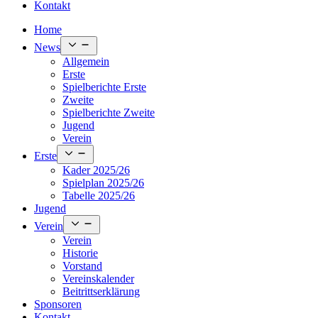
Kontakt
Home
Open
News
menu
Allgemein
Erste
Spielberichte Erste
Zweite
Spielberichte Zweite
Jugend
Verein
Open
Erste
menu
Kader 2025/26
Spielplan 2025/26
Tabelle 2025/26
Jugend
Open
Verein
menu
Verein
Historie
Vorstand
Vereinskalender
Beitrittserklärung
Sponsoren
Kontakt