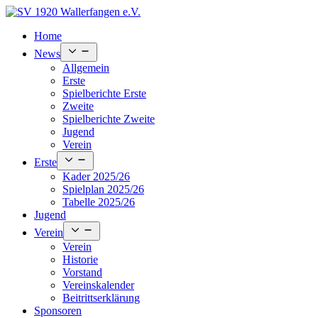
Skip
to
Home
content
Open
News
menu
Allgemein
Erste
Spielberichte Erste
Zweite
Spielberichte Zweite
Jugend
Verein
Open
Erste
menu
Kader 2025/26
Spielplan 2025/26
Tabelle 2025/26
Jugend
Open
Verein
menu
Verein
Historie
Vorstand
Vereinskalender
Beitrittserklärung
Sponsoren