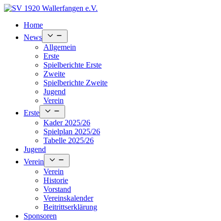
Skip
to
Home
content
Open
News
menu
Allgemein
Erste
Spielberichte Erste
Zweite
Spielberichte Zweite
Jugend
Verein
Open
Erste
menu
Kader 2025/26
Spielplan 2025/26
Tabelle 2025/26
Jugend
Open
Verein
menu
Verein
Historie
Vorstand
Vereinskalender
Beitrittserklärung
Sponsoren