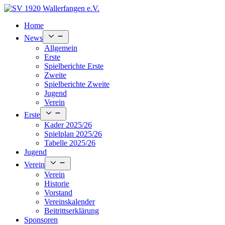
Skip
to
Home
content
Open
News
menu
Allgemein
Erste
Spielberichte Erste
Zweite
Spielberichte Zweite
Jugend
Verein
Open
Erste
menu
Kader 2025/26
Spielplan 2025/26
Tabelle 2025/26
Jugend
Open
Verein
menu
Verein
Historie
Vorstand
Vereinskalender
Beitrittserklärung
Sponsoren