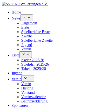
Skip
to
Home
content
Open
News
menu
Allgemein
Erste
Spielberichte Erste
Zweite
Spielberichte Zweite
Jugend
Verein
Open
Erste
menu
Kader 2025/26
Spielplan 2025/26
Tabelle 2025/26
Jugend
Open
Verein
menu
Verein
Historie
Vorstand
Vereinskalender
Beitrittserklärung
Sponsoren