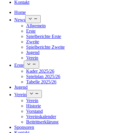
Kontakt
Home
Open
News
menu
Allgemein
Erste
Spielberichte Erste
Zweite
Spielberichte Zweite
Jugend
Verein
Open
Erste
menu
Kader 2025/26
Spielplan 2025/26
Tabelle 2025/26
Jugend
Open
Verein
menu
Verein
Historie
Vorstand
Vereinskalender
Beitrittserklärung
Sponsoren
Kontakt