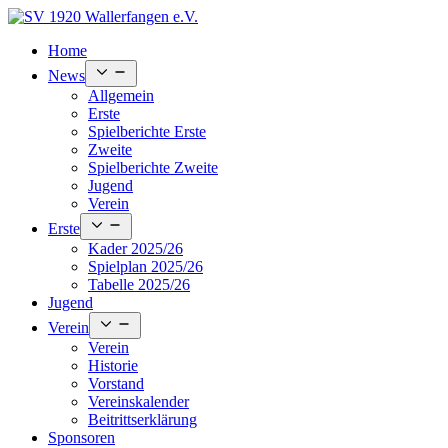
Skip
to
Home
content
Open
News
menu
Allgemein
Erste
Spielberichte Erste
Zweite
Spielberichte Zweite
Jugend
Verein
Open
Erste
menu
Kader 2025/26
Spielplan 2025/26
Tabelle 2025/26
Jugend
Open
Verein
menu
Verein
Historie
Vorstand
Vereinskalender
Beitrittserklärung
Sponsoren