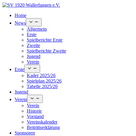
Skip
to
Home
content
Open
News
menu
Allgemein
Erste
Spielberichte Erste
Zweite
Spielberichte Zweite
Jugend
Verein
Open
Erste
menu
Kader 2025/26
Spielplan 2025/26
Tabelle 2025/26
Jugend
Open
Verein
menu
Verein
Historie
Vorstand
Vereinskalender
Beitrittserklärung
Sponsoren