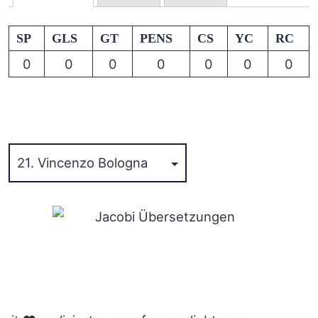
SP
GLS
GT
PENS
CS
YC
RC
0
0
0
0
0
0
0