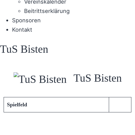
Vereinskalender
Beitrittserklärung
Sponsoren
Kontakt
TuS Bisten
TuS Bisten
Spielfeld