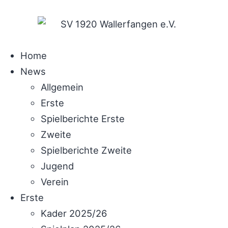
Home
News
Allgemein
Erste
Spielberichte Erste
Zweite
Spielberichte Zweite
Jugend
Verein
Erste
Kader 2025/26