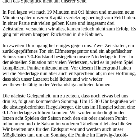
auch das Spielglück nicht auf unserer Seite.
In Perl lagen wir nach 19 Minuten mit 0:1 hinten und mussten neun
Minuten später unseren Kapitän verletzungsbedingt vom Feld holen.
In einer Partie mit vielen gelben Karte und insgesamt drei
Zeitstrafen, versuchten wir alles, kamen jedoch nicht zum Erfolg. Es
ging mit einem knappen Rückstand in die Kabinen.
Im zweiten Durchgang lief einiges gegen uns: Zwei Zeitstrafen, ein
zurückgepfiffenes Tor, ein Elfmetergegentor und ein abgefälschter
Schuss zum 3:0-Endstand besiegelten unsere Niederlage in Perl. In
der aktuellen Situation mit vielen Verletzten, wird es in jedem Spiel
kompliziert, Punkte mitzunehmen. Vor diesem Hintergrund haken
wir die Niederlage nun aber auch entsprechend ab; in der Hoffnung,
dass sich unser Lazarett bald lichtet und wir wieder
wettbewerbsfähig in der Verbandsliga auftreten können.
Die nächste Gelegenheit, um zu zeigen, dass noch etwas bei uns
drin ist, folgt am kommenden Sonntag. Um 15:30 Uhr begrüßen wir
die abstiegsbedrohten Riegelsberger, die uns im Hinspiel schon eine
0:1-Niederlage zuführen konnten. Wir wollen unbedingt in den
letzen acht Spielen der Saison noch den ein oder anderen Punkt
mitnehmen und die Saison im vorderen Tabellendrittel abschließen.
Wir bereiten uns für den Endspurt vor und werden auch unser
Möglichstes tun, um am Sonntag die Punkte im Hartwig-Jacobi-